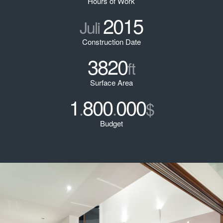
Hours of Work
2015
Juli
Construction Date
3820
ft
Surface Area
1
800
000
.
.
$
Budget