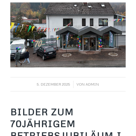
/
5. DEZEMBER 2025
VON
ADMIN
BILDER ZUM
70JÄHRIGEM
BETRIEBSJUBILÄUM I