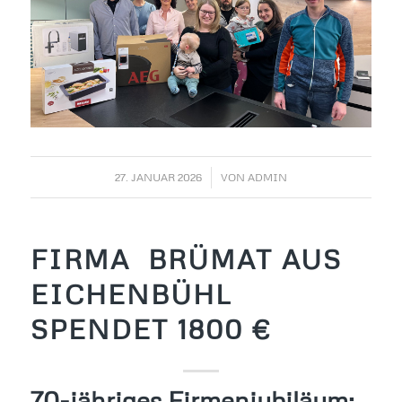
/
27. JANUAR 2026
VON
ADMIN
FIRMA BRÜMAT AUS
EICHENBÜHL
SPENDET 1800 €
70-jähriges Firmenjubiläum: